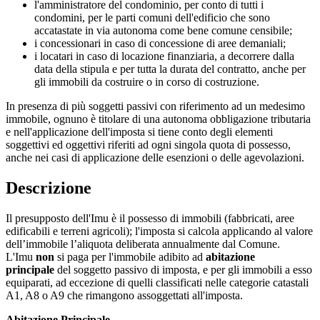
l'amministratore del condominio, per conto di tutti i
condomini, per le parti comuni dell'edificio che sono
accatastate in via autonoma come bene comune censibile;
i concessionari in caso di concessione di aree demaniali;
i locatari in caso di locazione finanziaria, a decorrere dalla
data della stipula e per tutta la durata del contratto, anche per
gli immobili da costruire o in corso di costruzione.
In presenza di più soggetti passivi con riferimento ad un medesimo
immobile, ognuno è titolare di una autonoma obbligazione tributaria
e nell'applicazione dell'imposta si tiene conto degli elementi
soggettivi ed oggettivi riferiti ad ogni singola quota di possesso,
anche nei casi di applicazione delle esenzioni o delle agevolazioni.
Descrizione
Il presupposto dell'Imu è il possesso di immobili (fabbricati, aree
edificabili e terreni agricoli); l'imposta si calcola applicando al valore
dell’immobile l’aliquota deliberata annualmente dal Comune.
L'Imu
non
si paga per l'immobile adibito ad
abitazione
principale
del soggetto passivo di imposta, e per gli immobili a esso
equiparati, ad eccezione di quelli classificati nelle categorie catastali
A1, A8 o A9 che rimangono assoggettati all'imposta.
Abitazione Principale