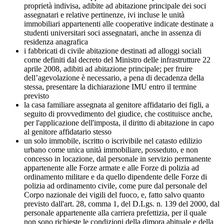
proprietà indivisa, adibite ad abitazione principale dei soci
assegnatari e relative pertinenze, ivi incluse le unità
immobiliari appartenenti alle cooperative indicate destinate a
studenti universitari soci assegnatari, anche in assenza di
residenza anagrafica
i fabbricati di civile abitazione destinati ad alloggi sociali
come definiti dal decreto del Ministro delle infrastrutture 22
aprile 2008, adibiti ad abitazione principale; per fruire
dell’agevolazione è necessario, a pena di decadenza della
stessa, presentare la dichiarazione IMU entro il termine
previsto
la casa familiare assegnata al genitore affidatario dei figli, a
seguito di provvedimento del giudice, che costituisce anche,
per l'applicazione dell'imposta, il diritto di abitazione in capo
al genitore affidatario stesso
un solo immobile, iscritto o iscrivibile nel catasto edilizio
urbano come unica unità immobiliare, posseduto, e non
concesso in locazione, dal personale in servizio permanente
appartenente alle Forze armate e alle Forze di polizia ad
ordinamento militare e da quello dipendente delle Forze di
polizia ad ordinamento civile, come pure dal personale del
Corpo nazionale dei vigili del fuoco, e, fatto salvo quanto
previsto dall'art. 28, comma 1, del D.Lgs. n. 139 del 2000, dal
personale appartenente alla carriera prefettizia, per il quale
non sono richieste le condizioni della dimora abituale e della