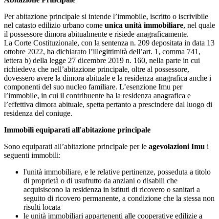
Per abitazione principale si intende l’immobile, iscritto o iscrivibile
nel catasto edilizio urbano come
unica unità immobiliare
, nel quale
il possessore dimora abitualmente e risiede anagraficamente.
La Corte Costituzionale, con la sentenza n. 209 depositata in data 13
ottobre 2022, ha dichiarato l’illegittimità dell’art. 1, comma 741,
lettera b) della legge 27 dicembre 2019 n. 160, nella parte in cui
richiedeva che nell’abitazione principale, oltre al possessore,
dovessero avere la dimora abituale e la residenza anagrafica anche i
componenti del suo nucleo familiare. L’esenzione Imu per
l’immobile, in cui il contribuente ha la residenza anagrafica e
l’effettiva dimora abituale, spetta pertanto a prescindere dal luogo di
residenza del coniuge.
Immobili equiparati all'abitazione principale
Sono equiparati all’abitazione principale per le
agevolazioni Imu
i
seguenti immobili:
l'unità immobiliare, e le relative pertinenze, posseduta a titolo
di proprietà o di usufrutto da anziani o disabili che
acquisiscono la residenza in istituti di ricovero o sanitari a
seguito di ricovero permanente, a condizione che la stessa non
risulti locata
le unità immobiliari appartenenti alle cooperative edilizie a