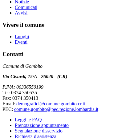
Notizie
Comunicati
Avvisi
Vivere il comune
Luoghi
Eventi
Contatti
Comune di Gombito
Via Civardi, 15/A - 26020 - (CR)
P.IVA: 00336550199
Tel: 0374 350535
Fax: 0374 350413
Email:
demografici@comune.gombito.cr.it
PEC:
comune.gombito@pec.regione.lombardia.it
Leggi le FAQ
Prenotazione appuntamento
Segnalazione disservizio
Richiesta d'assistenza