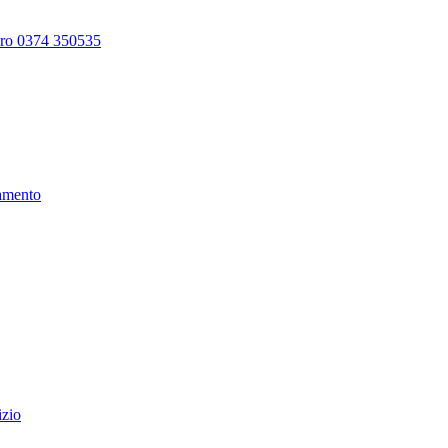
ero 0374 350535
amento
izio