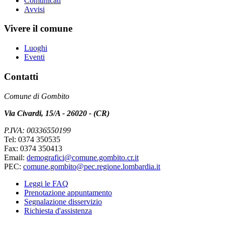
Comunicati
Avvisi
Vivere il comune
Luoghi
Eventi
Contatti
Comune di Gombito
Via Civardi, 15/A - 26020 - (CR)
P.IVA: 00336550199
Tel: 0374 350535
Fax: 0374 350413
Email:
demografici@comune.gombito.cr.it
PEC:
comune.gombito@pec.regione.lombardia.it
Leggi le FAQ
Prenotazione appuntamento
Segnalazione disservizio
Richiesta d'assistenza