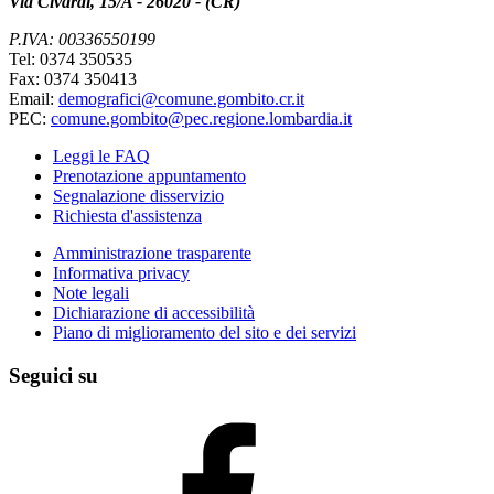
Via Civardi, 15/A - 26020 - (CR)
P.IVA: 00336550199
Tel: 0374 350535
Fax: 0374 350413
Email:
demografici@comune.gombito.cr.it
PEC:
comune.gombito@pec.regione.lombardia.it
Leggi le FAQ
Prenotazione appuntamento
Segnalazione disservizio
Richiesta d'assistenza
Amministrazione trasparente
Informativa privacy
Note legali
Dichiarazione di accessibilità
Piano di miglioramento del sito e dei servizi
Seguici su