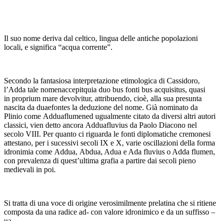
Il suo nome deriva dal celtico, lingua delle antiche popolazioni
locali, e significa “acqua corrente”.
Secondo la fantasiosa interpretazione etimologica di Cassidoro,
l’Adda tale nomenaccepitquia duo bus fonti bus acquisitus, quasi
in proprium mare devolvitur, attribuendo, cioè, alla sua presunta
nascita da duaefontes la deduzione del nome. Già nominato da
Plinio come Adduaflumened ugualmente citato da diversi altri autori
classici, vien detto ancora Adduafluvius da Paolo Diacono nel
secolo VIII. Per quanto ci riguarda le fonti diplomatiche cremonesi
attestano, per i sucessivi secoli IX e X, varie oscillazioni della forma
idronimia come Addua, Abdua, Adua e Ada fluvius o Adda flumen,
con prevalenza di quest’ultima grafia a partire dai secoli pieno
medievali in poi.
Si tratta di una voce di origine verosimilmente prelatina che si ritiene
composta da una radice ad- con valore idronimico e da un suffisso –
ua.