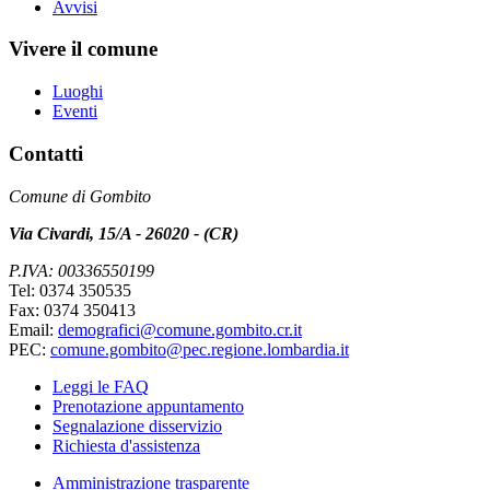
Avvisi
Vivere il comune
Luoghi
Eventi
Contatti
Comune di Gombito
Via Civardi, 15/A - 26020 - (CR)
P.IVA: 00336550199
Tel: 0374 350535
Fax: 0374 350413
Email:
demografici@comune.gombito.cr.it
PEC:
comune.gombito@pec.regione.lombardia.it
Leggi le FAQ
Prenotazione appuntamento
Segnalazione disservizio
Richiesta d'assistenza
Amministrazione trasparente